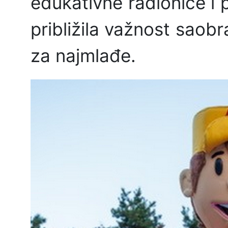
edukativne radionice i p
približila važnost saob
za najmlađe.