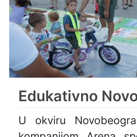
Edukativno Novo
U okviru Novobeogra
kompanijom Arena spo