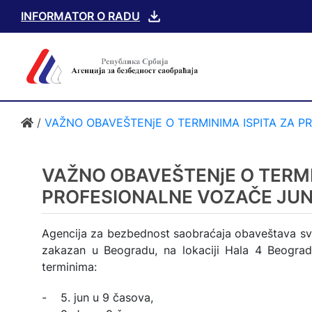
INFORMATOR O RADU
/
VAŽNO OBAVEŠTENjE O TERMINIMA ISPITA ZA P
VAŽNO OBAVEŠTENjE O TERMI
PROFESIONALNE VOZAČE JUN 
Agencija za bezbednost saobraćaja obaveštava sve
zakazan u Beogradu, na lokaciji Hala 4 Beograd
terminima:
- 5. jun u 9 časova,