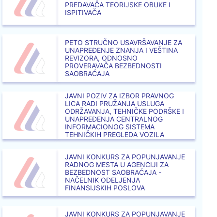
PREDAVAČA TEORIJSKE OBUKE I
ISPITIVAČA
PETO STRUČNO USAVRŠAVANJE ZA
UNAPREĐENJE ZNANJA I VEŠTINA
REVIZORA, ODNOSNO
PROVERAVAČA BEZBEDNOSTI
SAOBRAĆAJA
JAVNI POZIV ZA IZBOR PRAVNOG
LICA RADI PRUŽANJA USLUGA
ODRŽAVANJA, TEHNIČKE PODRŠKE I
UNAPREĐENJA CENTRALNOG
INFORMACIONOG SISTEMA
TEHNIČKIH PREGLEDA VOZILA
JAVNI KONKURS ZA POPUNJAVANJE
RADNOG MESTA U AGENCIJI ZA
BEZBEDNOST SAOBRAĆAJA -
NAČELNIK ODELJENJA
FINANSIJSKIH POSLOVA
JAVNI KONKURS ZA POPUNJAVANJE