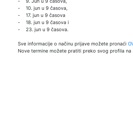
- 9. Jun u 9 časova,
- 10. jun u 9 časova,
- 17. jun u 9 časova
- 18. jun u 9 časova i
- 23. jun u 9 časova.
Sve informacije o načinu prijave možete pronaći
O
Nove termine možete pratiti preko svog profila na a