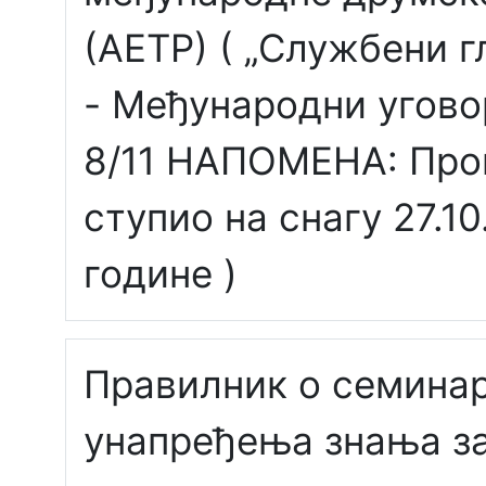
(АЕТР) ( „Службени 
- Међународни уговор
8/11 НАПОМЕНА: Про
ступио на снагу 27.10
године )
Правилник о семина
унапређења знања з