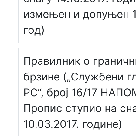
измењен и допуњен 1
год)
Правилник о граничн
брзине („Службени г
РС“, број 16/17 НАП
Пропис ступио на сн
10.03.2017. године)