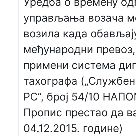
Уредба о времену од
управљања возача м
возила када обављај
међународни превоз,
примени система ди
тахографа („Службен
РС“, број 54/10 НАП
Пропис престао да 
04.12.2015. године)