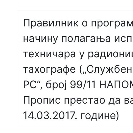
Правилник о програм
начину полагања исп
техничара у радиони
тахографе („Службен
РС“, број 99/11 НАП
Пропис престао да 
14.03.2017. године)