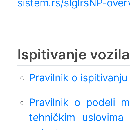
sistem.rs/slglrsNP-over
Ispitivanje vozila
Pravilnik o ispitivanju
Pravilnik o podeli mo
tehničkim uslovima