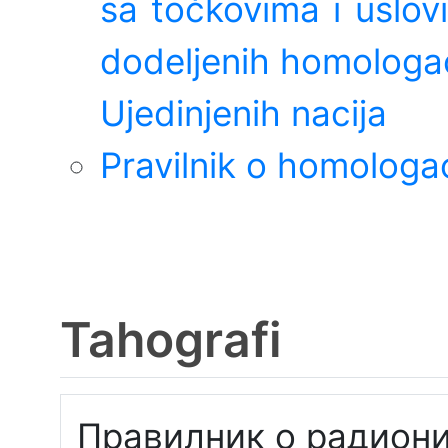
sa točkovima i uslo
dodeljenih homologac
Ujedinjenih nacija
Pravilnik o homologac
Tahografi
Правилник о радион