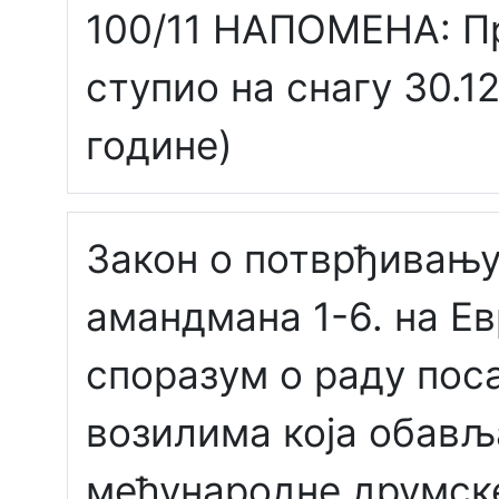
100/11 НАПОМЕНА: П
ступио на снагу 30.12
године)
Закон о потврђивањ
амандмана 1-6. на Е
споразум о раду пос
возилима која обављ
међународне друмск