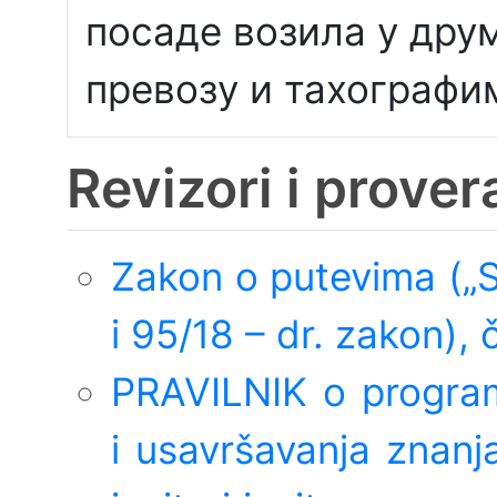
посаде возила у дру
превозу и тахографи
Revizori i prover
Zakon o putevima („Sl
i 95/18 – dr. zakon),
PRAVILNIK o program
i usavršavanja znanj