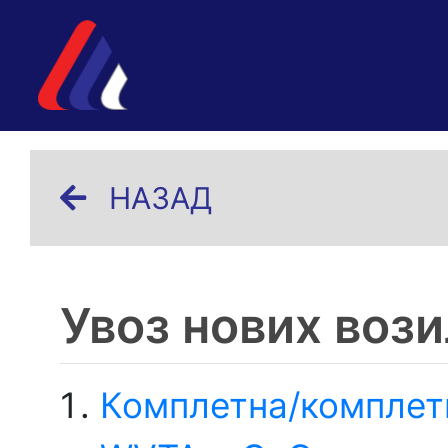
НАЗАД
Увоз нових воз
Комплетна/комплети