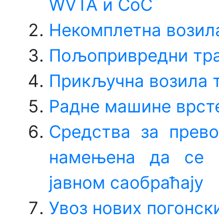
WVTA и СоС
Некомплетна возила
Пољопривредни тра
Прикључна возила т
Радне машине врст
Средства за прево
намењена да се р
јавном саобраћају
Увоз нових погонск