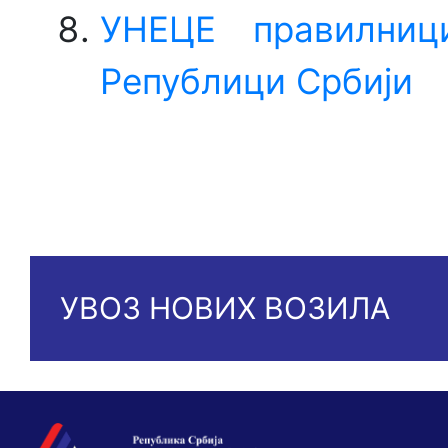
УНEЦE правилниц
Републици Србији
УВОЗ НОВИХ ВОЗИЛА