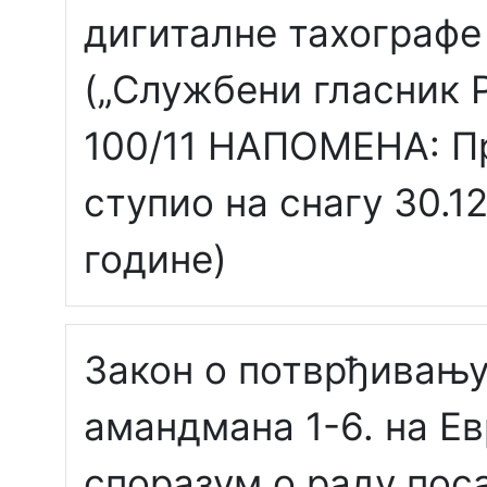
дигиталне тахографе
(„Службени гласник Р
100/11 НАПОМЕНА: П
ступио на снагу 30.12
године)
Закон о потврђивањ
амандмана 1-6. на Е
споразум о раду пос