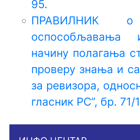
95.
ПРАВИЛНИК о 
оспособљавања 
начину полагања ст
проверу знања и с
за ревизора, однос
гласник РС”, бр. 71/1