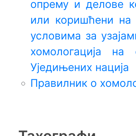
опрему и делове к
или коришћени на
условима за узаја
хомологација на 
Уједињених нација
Правилник о хомоло
Тахографи