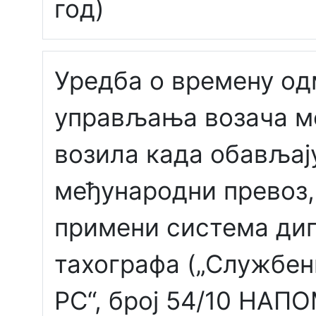
год)
Уредба о времену од
управљања возача м
возила када обављај
међународни превоз,
примени система ди
тахографа („Службен
РС“, број 54/10 НАП