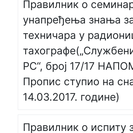
Правилник о семина
унапређења знања з
техничара у радиони
тахографе(„Службени
РС“, број 17/17 НАП
Пропис ступио на сн
14.03.2017. године)
Правилник о испиту 