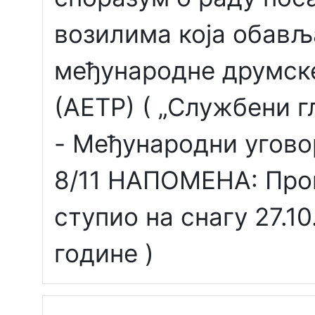
возилима која обављ
међународне друмск
(АЕТР) ( „Службени 
- Међународни уговор
8/11 НАПОМЕНА: Про
ступио на снагу 27.10
године )