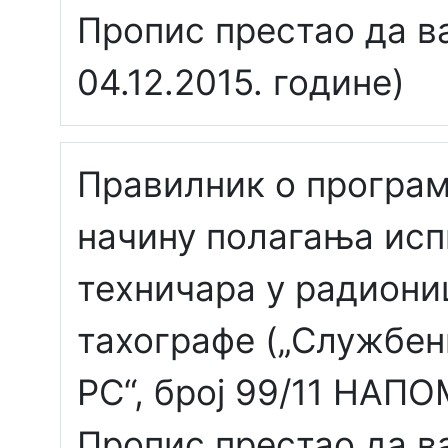
Пропис престао да 
04.12.2015. године)
Правилник о програм
начину полагања исп
техничара у радиони
тахографе („Службен
РС“, број 99/11 НАП
Пропис престао да 