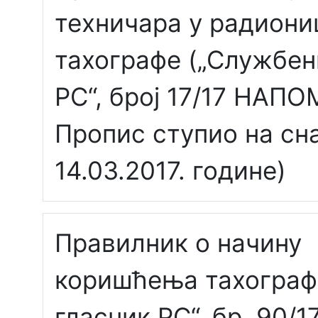
техничара у радиони
тахографе („Службен
РС“, број 17/17 НАП
Пропис ступио на сн
14.03.2017. године)
Правилник о начину
коришћења тахограф
гласник РС“, бр. 90/1