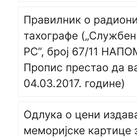
Правилник о радион
тахографе („Службен
РС“, број 67/11 НАП
Пропис престао да 
04.03.2017. године)
Одлука о цени изда
меморијске картице 