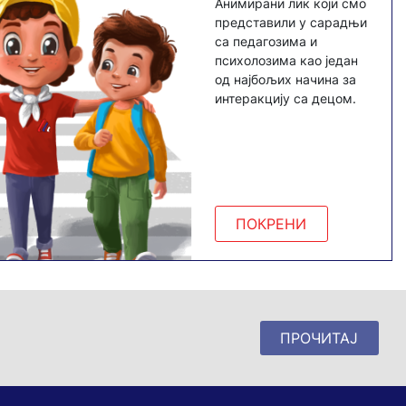
Aнимирани лик који смо
представили у сарадњи
са педагозима и
психолозима као један
од најбољих начина за
интеракцију са децом.
ПОКРЕНИ
ПРОЧИТАЈ