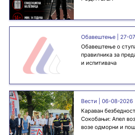
Обавештење | 27-0
Обавештење о ступа
правилника за пред
и испитивача
Вести | 06-08-2026
Караван безбедност
Сокобањи: Апел воз
возе одморни и пош