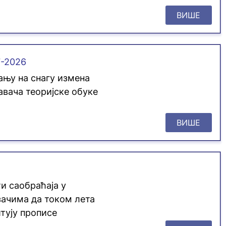
ВИШЕ
7-2026
њу на снагу измена
авача теоријске обуке
ВИШЕ
и саобраћаја у
ачима да током лета
тују прописе