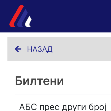
НАЗАД
Билтени
АБС прес други број