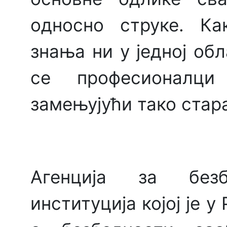
односно струке. Ка
знања ни у једној обл
се професионалци 
замењујући тако стар
Агенција за безб
институција којој је 