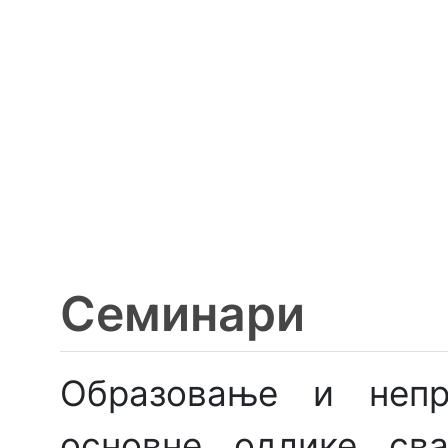
Семинари
Образовање и непр
основне одлике сва