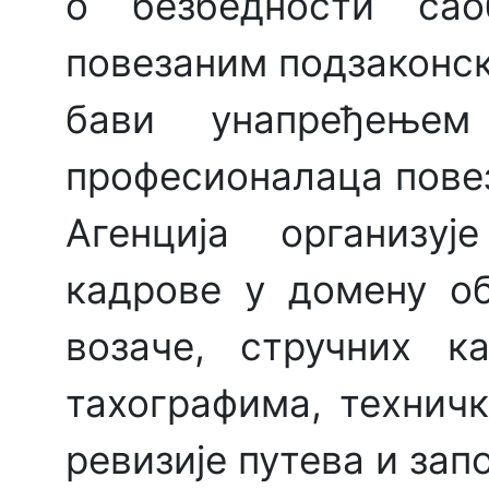
о безбедности сао
повезаним подзаконск
бави унапређењем
професионалаца повез
Агенција организу
кадрове у домену об
возаче, стручних к
тахографима, технич
ревизије путева и зап