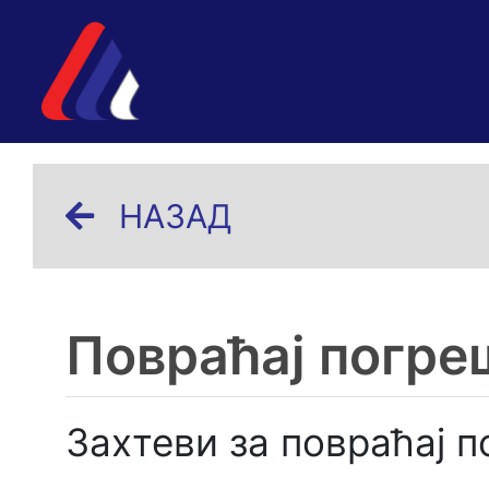
НАЗАД
Повраћај погре
Захтеви за повраћај 