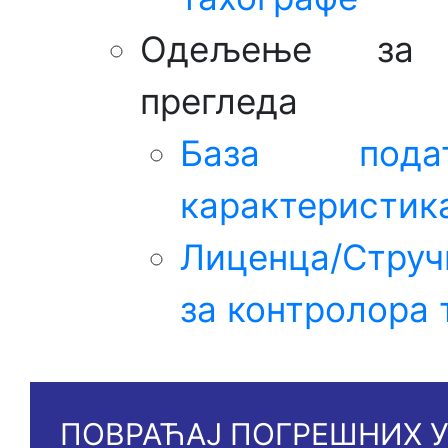
Одељење за к
прегледа
База пода
карактеристик
Лиценца/Стру
за контролора 
ПОВРАЋАЈ ПОГРЕШНИХ У