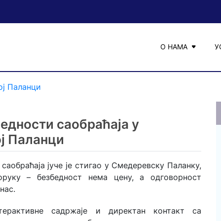
О НАМА
У
ој Паланци
едности саобраћаја у
ј Паланци
саобраћаја јуче је стигао у Смедеревску Паланку,
оруку – безбедност нема цену, а одговорност
нас.
нтерактивне садржаје и директан контакт са