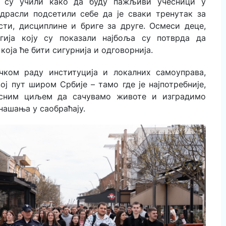
ђи су учили како да буду пажљиви учесници у
одрасли подсетили себе да је сваки тренутак за
ти, дисциплине и бриге за друге. Осмеси деце,
гија коју су показали најбоља су потврда да
која ће бити сигурнија и одговорнија.
ичком раду институција и локалних самоуправа,
ј пут широм Србије – тамо где је најпотребније,
асним циљем да сачувамо животе и изградимо
нашања у саобраћају.