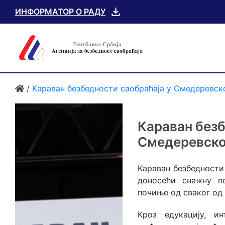
ИНФОРМАТОР О РАДУ
/
Караван безбедности саобраћаја у Смедеревск
Караван безб
Смедеревско
Караван безбедности 
доносећи снажну п
почиње од сваког од 
Кроз едукацију, и