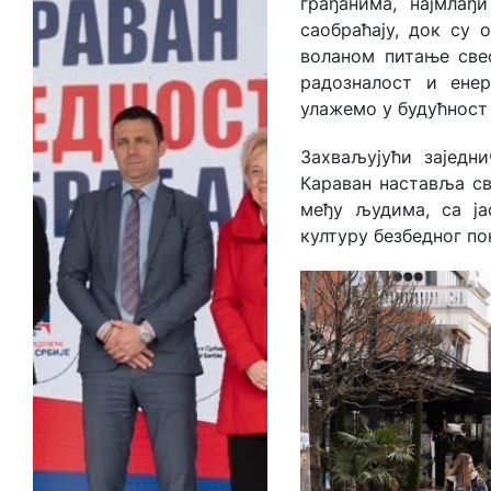
грађанима, најмла
саобраћају, док су 
воланом питање свес
радозналост и енер
улажемо у будућност 
Захваљујући заједн
Караван наставља сво
међу људима, са ј
културу безбедног по