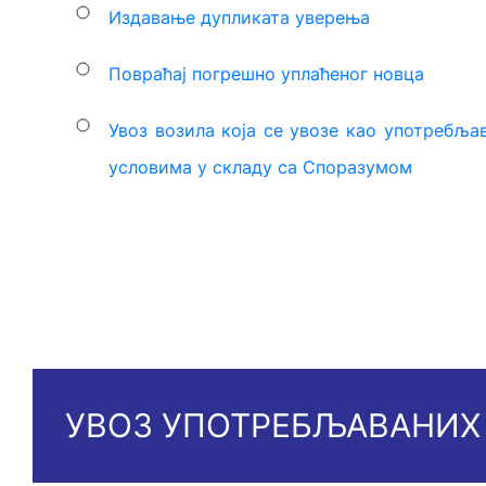
Издавање дупликата уверења
Повраћај погрешно уплаћеног новца
Увоз возила која се увозе као употребља
условима у складу са Споразумом
УВОЗ УПОТРЕБЉАВАНИХ