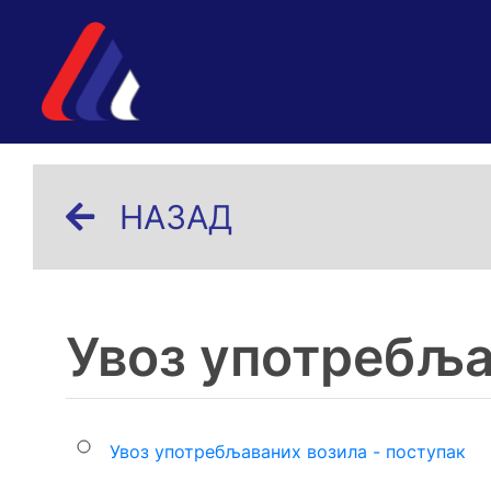
НАЗАД
Увоз употребља
Увоз употребљаваних возила - поступак